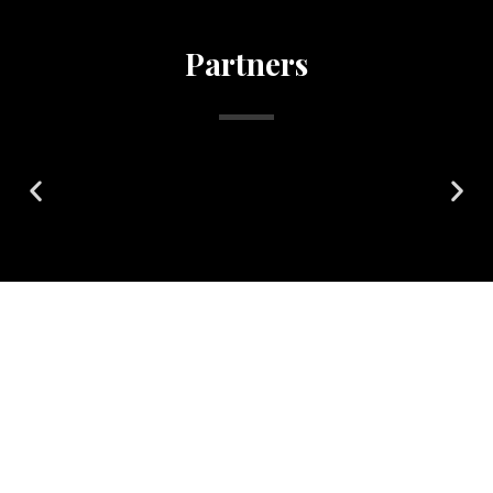
Partners
Donate
Support Us and Change the Course of