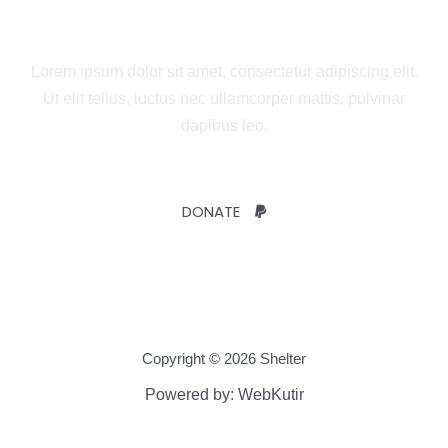
a Child’s Life Today!
Lorem ipsum dolor sit amet, consectetur adipiscing elit.
Ut elit tellus, luctus nec ullamcorper mattis, pulvinar
dapibus leo.
DONATE
Copyright © 2026 Shelter
Powered by: WebKutir